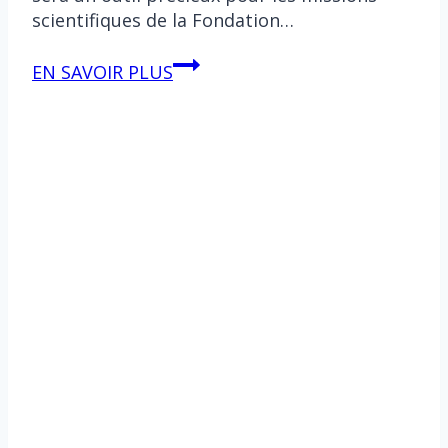
scientifiques de la Fondation…
Lily,
EN SAVOIR PLUS
Le
nouveau
drone
sous-
marin
de
La
Fondation
1
OCEAN