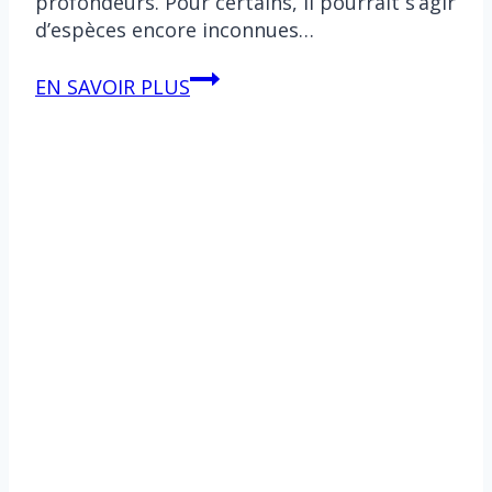
profondeurs. Pour certains, il pourrait s’agir
d’espèces encore inconnues…
De
EN SAVOIR PLUS
nouvelles
espèces
découvertes
dans
les
profondeurs
?