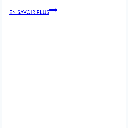
Le
EN SAVOIR PLUS
nouveau
hors-
série
Océan