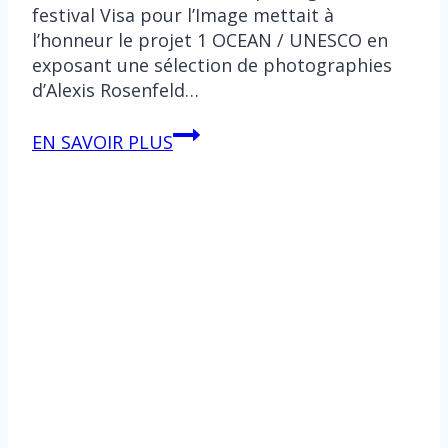
festival Visa pour l’Image mettait à
l’honneur le projet 1 OCEAN / UNESCO en
exposant une sélection de photographies
d’Alexis Rosenfeld…
Alexis
EN SAVOIR PLUS
Rosenfeld
porte
la
voix
de
l’Océan
au
festival
Visa
pour
l’Image