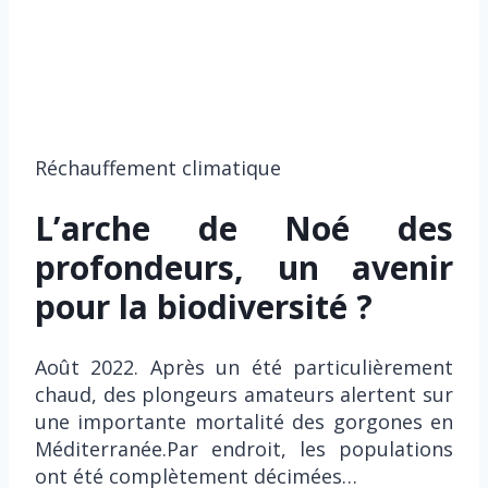
M
y
o
r
i
a
t
é
g
b
o
s
r
l
g
o
a
e
r
r
t
o
a
s
i
Réchauffement climatique
d
p
c
o
y
h
a
n
L’arche de Noé des
s
i
c
d
s
q
h
profondeurs, un avenir
u
é
u
é
V
pour la biodiversité ?
e
e
s
i
p
–
d
v
h
2
e
Août 2022. Après un été particulièrement
a
o
5
l
chaud, des plongeurs amateurs alertent sur
n
t
r
’
une importante mortalité des gorgones en
t
o
e
O
Méditerranée.Par endroit, les populations
g
g
c
ont été complètement décimées…
r
a