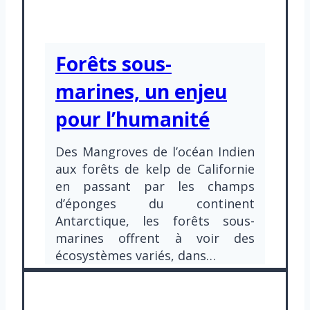
r
r
o
l
i
a
s
r
Forêts sous-
é
o
marines, un enjeu
s
u
d
t
pour l’humanité
e
e
f
d
Des Mangroves de l’océan Indien
e
e
aux forêts de kelp de Californie
m
s
en passant par les champs
m
f
d’éponges du continent
e
o
Antarctique, les forêts sous-
s
n
marines offrent à voir des
d
»
écosystèmes variés, dans…
s
m
a
r