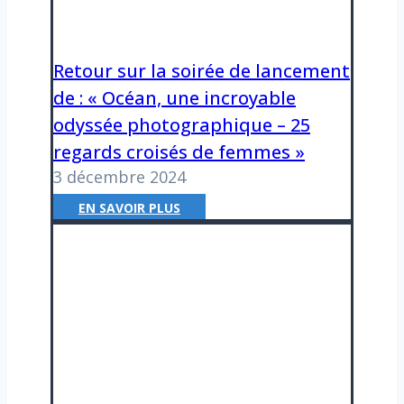
l
e
F
Retour sur la soirée de lancement
e
s
de : « Océan, une incroyable
t
odyssée photographique – 25
i
regards croisés de femmes »
v
3 décembre 2024
a
l
R
EN SAVOIR PLUS
M
e
o
t
n
o
t
u
i
r
e
s
r
u
-
r
e
l