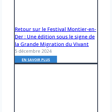
Retour sur le Festival Montier-en-
Der : Une édition sous le signe de
la Grande Migration du Vivant
5 décembre 2024
R
EN SAVOIR PLUS
e
t
o
u
r
s
u
r