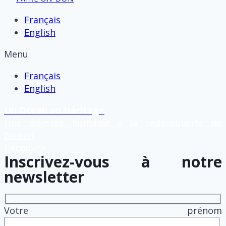
Français
English
Menu
Français
English
Un Ocean en Héritage
Une odyssée humaine à la redécouverte de
l’océan
Découvrir
Inscrivez-vous à notre
newsletter
Votre prénom