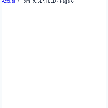
Accueil
/
Tom ROSENFELD
- Page 6