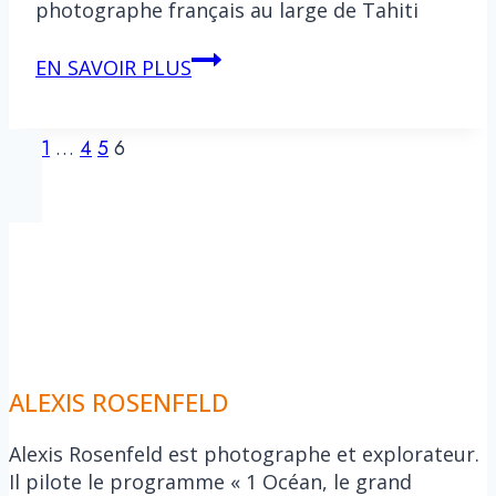
photographe français au large de Tahiti
tF1
EN SAVOIR PLUS
–
journal
Page
Previous
télévisé
1
…
4
5
6
Page
20h
navigation
ALEXIS ROSENFELD
Alexis Rosenfeld est photographe et explorateur.
Il pilote le programme « 1 Océan, le grand