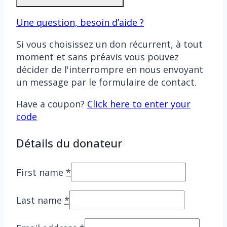
la
Une question, besoin d’aide ?
fondation
quantity
Si vous choisissez un don récurrent, à tout
moment et sans préavis vous pouvez
décider de l'interrompre en nous envoyant
un message par le formulaire de contact.
Have a coupon?
Click here to enter your
code
Détails du donateur
First name
*
Last name
*