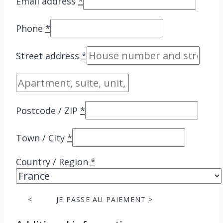
Email address
*
Phone
*
Street address
*
Apartment,
suite,
unit,
Postcode / ZIP
*
etc.
(optional)
Town / City
*
Country / Region
*
<
JE PASSE AU PAIEMENT >