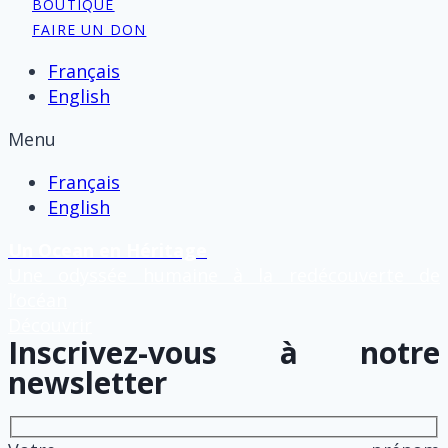
BOUTIQUE
FAIRE UN DON
Français
English
Menu
Français
English
Un Ocean en Héritage
Une odyssée humaine à la redécouverte de
l’océan
Découvrir
Inscrivez-vous à notre
newsletter