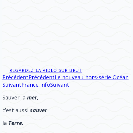
REGARDEZ LA VIDÉO SUR BRUT
Précédent
Précédent
Le nouveau hors-série Océan
Suivant
France Info
Suivant
Sauver la
m
er,
c’est aussi
sauver
la
Terre.