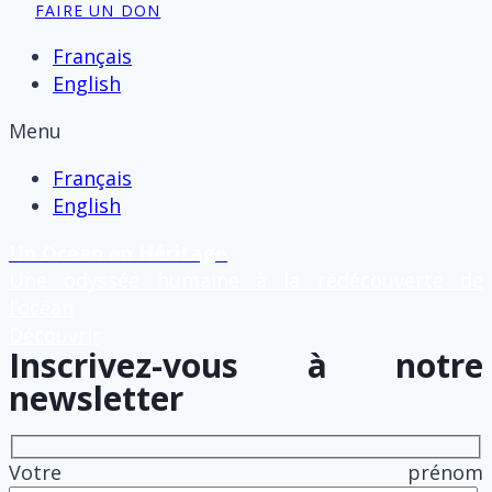
FAIRE UN DON
Français
English
Menu
Français
English
Un Ocean en Héritage
Une odyssée humaine à la redécouverte de
l’océan
Découvrir
Inscrivez-vous à notre
newsletter
Votre prénom