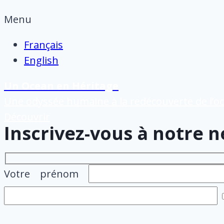
Menu
Français
English
Un Ocean en Héritage
Une odyssée humaine à la redécouverte de l’o
Découvrir
Inscrivez-vous à notre 
Votre prénom